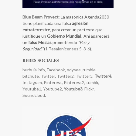
Blue Beam Proyect
: La masónica Agenda2030
tiene planificada una falsa
agresión
extraterrestre
, para crear un pretexto que
justifique un
Gobierno Mundial
. Ahí aparecerá
un
falso Mesías
prometiendo
“Paz y
Seguridad.”
(
1 Tesalonicenses 5, 3-6
).
REDES SOCIALES
burbuja.info
,
Facebook
,
odysee
,
rumble
,
bitchute
,
Twitter
,
Twitter2
,
Twitter3
,
Twitter4
,
Instagram
,
Pinterest
,
Pinterest2
,
tumblr
,
Youtube1
,
Youtube2
,
Youtube3
,
Flickr
,
Soundcloud
.