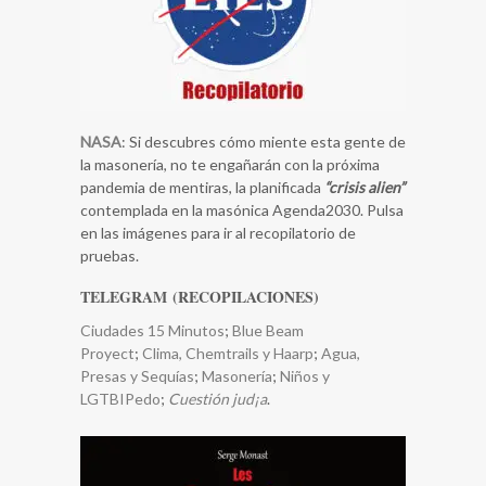
NASA
: Si descubres cómo miente esta gente de
la masonería, no te engañarán con la próxima
pandemia de mentiras, la planificada
“crisis alien”
contemplada en la masónica Agenda2030. Pulsa
en las imágenes para ir al recopilatorio de
pruebas.
TELEGRAM (RECOPILACIONES)
Ciudades 15 Minutos
;
Blue Beam
Proyect
;
Clima, Chemtrails y Haarp
;
​Agua,
Presas y Sequías
;
Masonería
;
Niños y
LGTBIPedo
;
Cuestión jud¡a
.