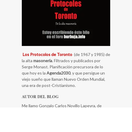
Los Protocolos de Toronto
(de 1967 y 1985) de
la alta
masonería
. Filtrados y publicados por
Serge Monast. Planificación precursora de lo
que hoy es la
Agenda2030
, y que persigue un
viejo sueño que llaman Nuevo Orden Mundial,
una era de post-Cristianismo.
AUTOR DEL BLOG
Me llamo Gonzalo Carlos Novillo Lapeyra, de
Pozuelo de Alarcón, España. Y… poco más se me
ocurre, se trata de un blog personal.