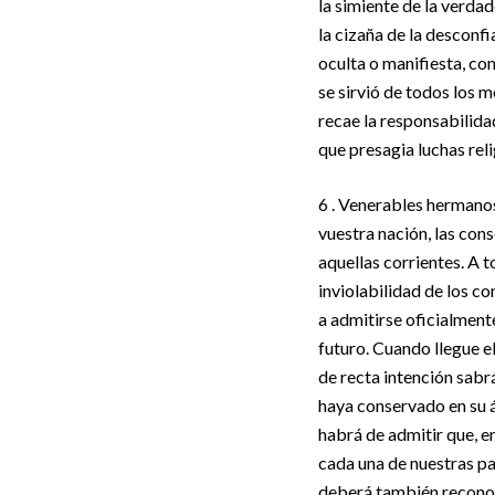
la simiente de la verda
la cizaña de la desconfi
oculta o manifiesta, co
se sirvió de todos los m
recae la responsabilidad
que presagia luchas rel
6 . Venerables hermanos
vuestra nación, las con
aquellas corrientes. A 
inviolabilidad de los co
a admitirse oficialment
futuro. Cuando llegue 
de recta intención sabr
haya conservado en su á
habrá de admitir que, en
cada una de nuestras pa
deberá también reconoc