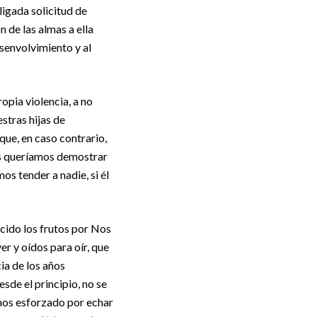
ligada solicitud de
n de las almas a ella
esenvolvimiento y al
opia violencia, a no
stras hijas de
que, en caso contrario,
os queríamos demostrar
s tender a nadie, si él
ucido los frutos por Nos
er y oídos para oír, que
ia de los años
sde el principio, no se
amos esforzado por echar