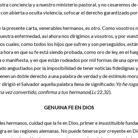
tra conciencia y a nuestro ministerio pastoral, y no cesaremos de
 con abierta u oculta violencia, sofocar el derecho garantizado p
de la presente carta, venerables hermanos, es otro. Como vosotros n
stra enfermedad, así ahora nos dirigimos a vosotros, y por vuestr
los cuales, como todos los hijos que sufren y son perseguidos, est
 hora en que su fe está siendo probada, como oro de ley, en el fueg
sa o manifiesta, y en que están rodeados por mil formas de una opre
iendo angustiados por la imposibilidad de tener noticias fidedignas
enen un doble derecho a una palabra de verdad y de estímulo mora
dirigió el Salvador aquella palabra llena de significado:
Yo he roga
 una vez convertido, confirma a tus hermanos
(
Lc
22,32).
GENUINA FE EN DIOS
les hermanos, cuidad que la fe en Dios, primer e insustituible fund
ra en las regiones alemanas. No puede tenerse por creyente en Di