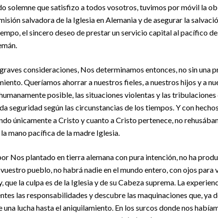
do solemne que satisfizo a todos vosotros, tuvimos por móvil la ob
a misión salvadora de la Iglesia en Alemania y de asegurar la salvació
iempo, el sincero deseo de prestar un servicio capital al pacífico d
lemán.
 graves consideraciones, Nos determinamos entonces, no sin una pr
ento. Queríamos ahorrar a nuestros fieles, a nuestros hijos y a nue
humanamente posible, las situaciones violentas y las tribulaciones 
oda seguridad según las circunstancias de los tiempos. Y con hech
do únicamente a Cristo y cuanto a Cristo pertenece, no rehusábamo
la mano pacífica de la madre Iglesia.
z, por Nos plantado en tierra alemana con pura intención, no ha prod
 vuestro pueblo, no habrá nadie en el mundo entero, con ojos para v
, que la culpa es de la Iglesia y de su Cabeza suprema. La experienc
ntes las responsabilidades y descubre las maquinaciones que, ya de
e una lucha hasta el aniquilamiento. En los surcos donde nos habí