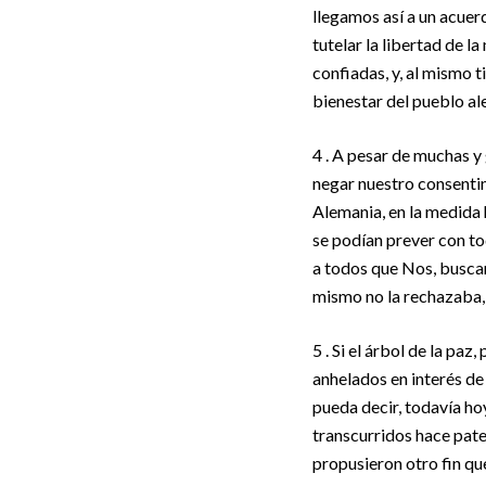
llegamos así a un acuer
tutelar la libertad de l
confiadas, y, al mismo t
bienestar del pueblo a
4 . A pesar de muchas y
negar nuestro consentimi
Alemania, en la medida 
se podían prever con t
a todos que Nos, buscan
mismo no la rechazaba, 
5 . Si el árbol de la pa
anhelados en interés de
pueda decir, todavía hoy
transcurridos hace pate
propusieron otro fin qu