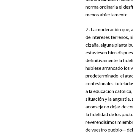
norma ordinaria el desfi
menos abiertamente.
7 . La moderación que, 
de intereses terrenos, 
cizaña, alguna planta b
estuviesen bien dispues
definitivamente la fidel
hubiese arrancado los v
predeterminado, el ataqu
confesionales, tutelada
a la educación católica,
situación y la angustia, 
aconseja no dejar de con
la fidelidad de los pac
reverendísimos miembro
de vuestro pueblo— del 