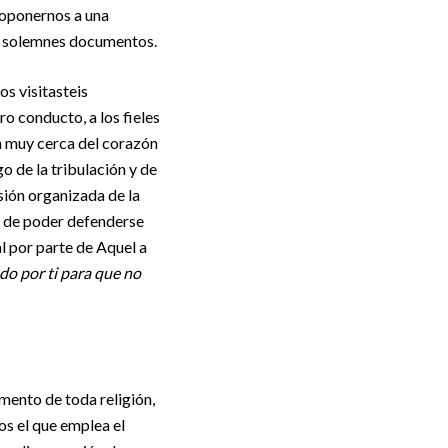
 oponernos a una
or solemnes documentos.
os visitasteis
o conducto, a los fieles
án muy cerca del corazón
o de la tribulación y de
sión organizada de la
 y de poder defenderse
l por parte de Aquel a
do por ti para que no
amento de toda religión,
os el que emplea el