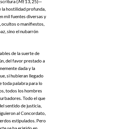
scritura (
Mt
13, 25)—
e la hostilidad profunda,
n mil fuentes diversas y
, ocultos o manifiestos,
paz, sino el nubarrón
ables de la suerte de
ún, del favor prestado a
mnemente dada y la
ue, si hubieran llegado
e toda palabra para lo
os, todos los hombres
turbadores. Todo el que
l sentido de justicia,
siguieron al Concordato,
uerdos estipulados. Pero
te se ha erigido en