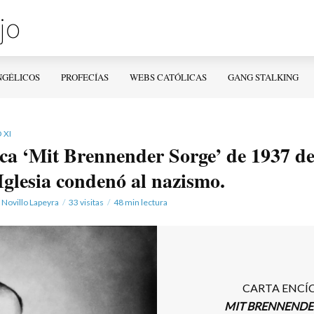
NGÉLICOS
PROFECÍAS
WEBS CATÓLICAS
GANG STALKING
 XI
ica ‘Mit Brennender Sorge’ de 1937 de
Iglesia condenó al nazismo.
 Novillo Lapeyra
33 visitas
48 min lectura
CARTA ENCÍ
MIT BRENNENDE