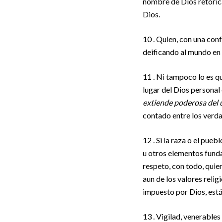
nombre de Dios retórica
Dios.
10 . Quien, con una conf
deificando al mundo en 
11 . Ni tampoco lo es q
lugar del Dios personal
extiende poderosa del 
contado entre los verd
12 . Si la raza o el pue
u otros elementos funda
respeto, con todo, quie
aun de los valores religi
impuesto por Dios, está
13 . Vigilad, venerable