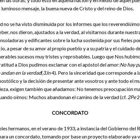
 en las obras; y todo esto en aquella nación y en medio de aquel pue
l luminoso mensaje, la buena nueva de Cristo y del reino de Dios.
tud no se ha visto disminuida por los informes que los reverendísim
ber, nos dieron, ajustados a la verdad, al visitarnos durante nuest
oladoras y edificantes sobre la lucha sostenida por sus fieles por 
io, a pesar de su amor al propio pueblo y a su patria y el cuidado d
erables sucesos muy tristes y reprobables. Luego que Nos hubim
ratitud a Dios pudimos exclamar con el apóstol del amor:
No hay pa
e andan en la verdad
(
3Jn
4). Pero la sinceridad que corresponde a 
postólico y la decisión de presentar ante vosotros y ante todo el m
udeza, exigen también que añadamos: No tenemos preocupación ma
 cuando oímos: Muchos abandonan el camino de la verdad (cf.
2Pe
2,
CONCORDATO
les hermanos, en el verano de 1933, a instancia del Gobierno del 
 para un concordato, tomando por base un proyecto elaborado ya va