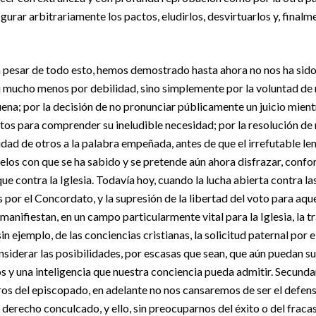
gurar arbitrariamente los pactos, eludirlos, desvirtuarlos y, finalm
a pesar de todo esto, hemos demostrado hasta ahora no nos ha sido
ni mucho menos por debilidad, sino simplemente por la voluntad de n
uena; por la decisión de no pronunciar públicamente un juicio mien
tos para comprender su ineludible necesidad; por la resolución de
idad de otros a la palabra empeñada, antes de que el irrefutable len
elos con que se ha sabido y se pretende aún ahora disfrazar, confo
e contra la Iglesia. Todavía hoy, cuando la lucha abierta contra la
s por el Concordato, y la supresión de la libertad del voto para aqu
 manifiestan, en un campo particularmente vital para la Iglesia, la 
sin ejemplo, de las conciencias cristianas, la solicitud paternal por 
siderar las posibilidades, por escasas que sean, que aún puedan sub
tos y una inteligencia que nuestra conciencia pueda admitir. Secund
s del episcopado, en adelante no nos cansaremos de ser el defens
derecho conculcado, y ello, sin preocuparnos del éxito o del fraca