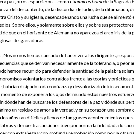
dera paz, otros esparcieron —como el
inimicus homo
de la Sagrada E
anza, del descontento, de la discordia, del odio, de la difamación, d
ntra Cristo y su Iglesia, desencadenando una lucha que se alimentó e
edios. Sobre ellos, y solamente sobre ellos y sobre sus protectores
 de que en el horizonte de Alemania no aparezca el arco iris de la 
igiosas desgarradoras.
, Nos no nos hemos cansado de hacer ver a los dirigentes, respons
secuencias que se derivan necesariamente de la tolerancia, o peor a
todo hemos recurrido para defender la santidad de la palabra sole
mpromisos voluntarios contraídos frente a las teorías y prácticas q
e, habrían disipado toda confianza y desvalorizado intrínsecament
el momento de exponer a los ojos del mundo estos nuestros esfuerz
án dónde han de buscarse los defensores de la paz y dónde sus per
nimo un residuo de amor a la verdad, y en su corazón una sombra de
 los años tan difíciles y llenos de tan graves acontecimientos que 
labras y de nuestras acciones tuvo por norma la fidelidad a los ac
er con extrañeza y con profunda reprobación cómo por la otra par