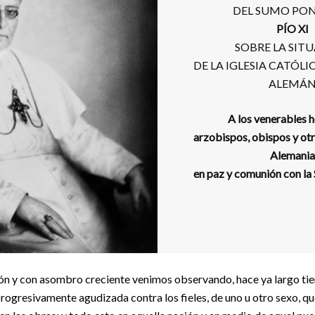
DEL SUMO PON
PÍO XI
SOBRE LA SIT
DE LA IGLESIA CATÓLI
ALEMÁ
A los venerables 
arzobispos, obispos y otr
Alemania
en paz y comunión con la
ón y con asombro creciente venimos observando, hace ya largo tie
n progresivamente agudizada contra los fieles, de uno u otro sexo, 