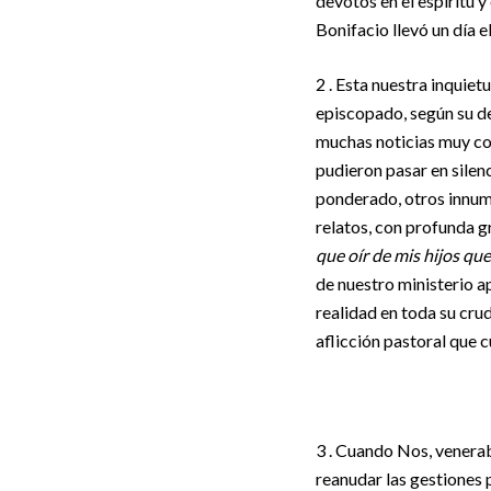
devotos en el espíritu y
Bonifacio llevó un día e
2 . Esta nuestra inquie
episcopado, según su de
muchas noticias muy cons
pudieron pasar en silenc
ponderado, otros innum
relatos, con profunda g
que oír de mis hijos qu
de nuestro ministerio a
realidad en toda su cr
aflicción pastoral que
3 . Cuando Nos, venerab
reanudar las gestiones