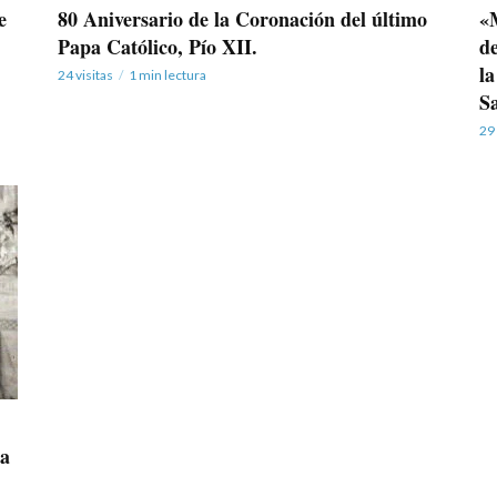
80 Aniversario de la Coronación del último
«
e
Papa Católico, Pío XII.
de
l
24 visitas
1 min lectura
S
29 
pa