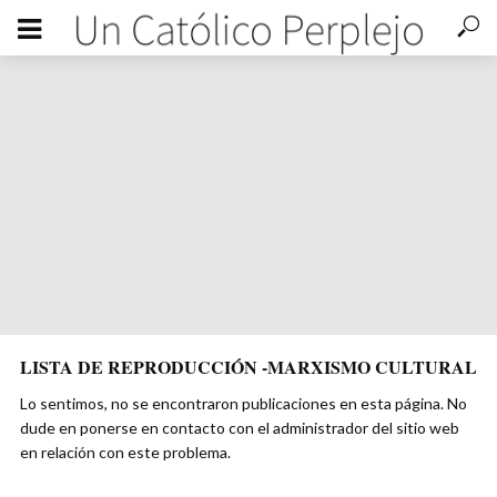
ABORTO
FEMINISMO
MARXISMO CULTURAL
IDEÓLOGOS DE GÉNERO
MARXISMO CULTURAL
MASONERÍA
Pedófilos, drogadictos, locos y con tendencia al suicidio: así
eran los ideólogos de género. (actuall.com)
32 visitas
8 min lectura
LISTA DE REPRODUCCIÓN -MARXISMO CULTURAL
Lo sentimos, no se encontraron publicaciones en esta página. No
dude en ponerse en contacto con el administrador del sitio web
en relación con este problema.