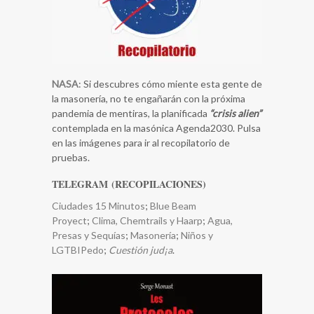
NASA
: Si descubres cómo miente esta gente de
la masonería, no te engañarán con la próxima
pandemia de mentiras, la planificada
“crisis alien”
contemplada en la masónica Agenda2030. Pulsa
en las imágenes para ir al recopilatorio de
pruebas.
TELEGRAM (RECOPILACIONES)
Ciudades 15 Minutos
;
Blue Beam
Proyect
;
Clima, Chemtrails y Haarp
;
​Agua,
Presas y Sequías
;
Masonería
;
Niños y
LGTBIPedo
;
Cuestión jud¡a
.