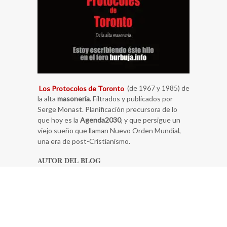
Los Protocolos de Toronto
(de 1967 y 1985) de
la alta
masonería
. Filtrados y publicados por
Serge Monast. Planificación precursora de lo
que hoy es la
Agenda2030
, y que persigue un
viejo sueño que llaman Nuevo Orden Mundial,
una era de post-Cristianismo.
AUTOR DEL BLOG
Me llamo Gonzalo Carlos Novillo Lapeyra, de
Pozuelo de Alarcón, España. Y… poco más se me
ocurre, se trata de un blog personal.