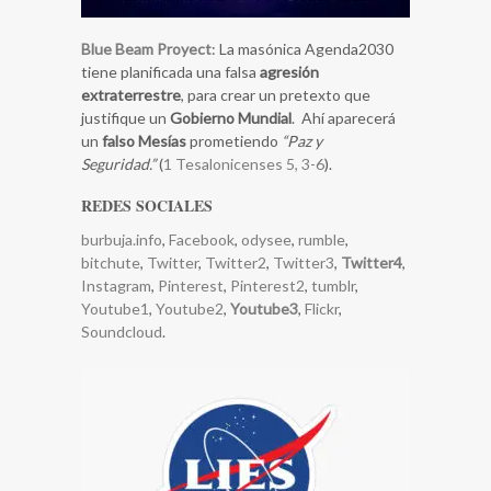
Blue Beam Proyect
: La masónica Agenda2030
tiene planificada una falsa
agresión
extraterrestre
, para crear un pretexto que
justifique un
Gobierno Mundial
. Ahí aparecerá
un
falso Mesías
prometiendo
“Paz y
Seguridad.”
(
1 Tesalonicenses 5, 3-6
).
REDES SOCIALES
burbuja.info
,
Facebook
,
odysee
,
rumble
,
bitchute
,
Twitter
,
Twitter2
,
Twitter3
,
Twitter4
,
Instagram
,
Pinterest
,
Pinterest2
,
tumblr
,
Youtube1
,
Youtube2
,
Youtube3
,
Flickr
,
Soundcloud
.