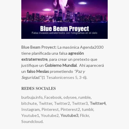
Blue Beam Proyect
: La masónica Agenda2030
tiene planificada una falsa
agresión
extraterrestre
, para crear un pretexto que
justifique un
Gobierno Mundial
. Ahí aparecerá
un
falso Mesías
prometiendo
“Paz y
Seguridad.”
(
1 Tesalonicenses 5, 3-6
).
REDES SOCIALES
burbuja.info
,
Facebook
,
odysee
,
rumble
,
bitchute
,
Twitter
,
Twitter2
,
Twitter3
,
Twitter4
,
Instagram
,
Pinterest
,
Pinterest2
,
tumblr
,
Youtube1
,
Youtube2
,
Youtube3
,
Flickr
,
Soundcloud
.