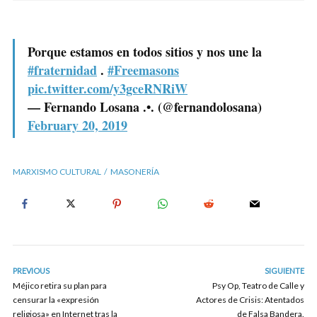
Porque estamos en todos sitios y nos une la
#fraternidad
.
#Freemasons
pic.twitter.com/y3gceRNRiW
— Fernando Losana .•. (@fernandolosana)
February 20, 2019
MARXISMO CULTURAL
MASONERÍA
PREVIOUS
SIGUIENTE
Méjico retira su plan para
Psy Op, Teatro de Calle y
censurar la «expresión
Actores de Crisis: Atentados
religiosa» en Internet tras la
de Falsa Bandera.