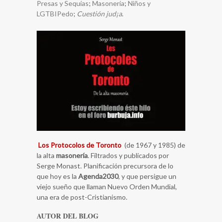
Presas y Sequías
;
Masonería
;
Niños y
LGTBIPedo
;
Cuestión jud¡a
.
Los Protocolos de Toronto
(de 1967 y 1985) de
la alta
masonería
. Filtrados y publicados por
Serge Monast. Planificación precursora de lo
que hoy es la
Agenda2030
, y que persigue un
viejo sueño que llaman Nuevo Orden Mundial,
una era de post-Cristianismo.
AUTOR DEL BLOG