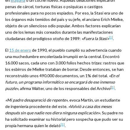
en
Bulgaria
o un coche nuevo. Aquellas delaciones implicaron
penas de cárcel, torturas físicas o psíquicas o castigos
profesionales para no pocos espiados. Por eso, la Stasi era uno de
los órganos más temidos del país y su jefe, el anciano Erich Mielke,
objeto de un silencioso odio popular. Ambos factores explicarían
uno de los lemas más coreados durante las manifestaciones
[1]
ciudadanas del prodigioso otoño de 1989:
«Fuera la Stasi»
.
El
15 de enero
de 1990, el pueblo cumplió su advertencia cuando
una muchedumbre encolerizada irrumpió en la central. Encontró
16.000 sacos, cada uno con 3.000 folios hechos trizas: rastros que
los esbirros de Mielke trataban de borrar. Desde entonces, se han
reconstruido unos 490.000 documentos, un 1% del total.
«En el
futuro, un programa informático se encargará de ese inmenso
[
1]
puzzle»
, afirma Walter, uno de los responsables del Archivo
.
«Mi padre desapareció de repente»
, evoca Martin, un estudiante
de ingeniería procedente del este.
«Volvió a casa dos meses
después sin que nadie nos diera ninguna explicación»
. Su padre no
ha solicitado examinar su historial pero sospecha que pudo ser su
[1]
propia hermana quien le delató
.