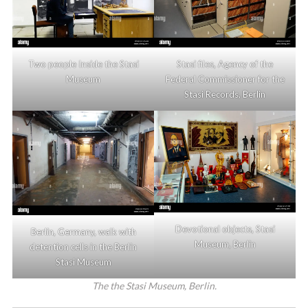
Two people Inside the Stasi
Stasi files, Agency of the
Museum
Federal Commissioner for the
Stasi Records, Berlin
Devotional objects, Stasi
Berlin, Germany, walk with
Museum, Berlin
detention cells in the Berlin
Stasi Museum
The the Stasi Museum, Berlin.