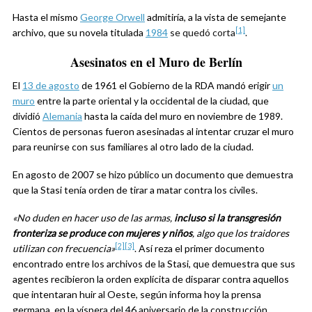
Hasta el mismo
George Orwell
admitiría, a la vista de semejante
[1]
archivo, que su novela titulada
1984
se quedó corta
.
Asesinatos en el Muro de Berlín
El
13 de agosto
de 1961 el Gobierno de la RDA mandó erigir
un
muro
entre la parte oriental y la occidental de la ciudad, que
dividió
Alemania
hasta la caída del muro en noviembre de 1989.
Cientos de personas fueron asesinadas al intentar cruzar el muro
para reunirse con sus familiares al otro lado de la ciudad.
En agosto de 2007 se hizo público un documento que demuestra
que la Stasi tenía orden de tirar a matar contra los civiles.
«No duden en hacer uso de las armas,
incluso si la transgresión
fronteriza se produce con mujeres y niños
, algo que los traidores
[2]
[3]
utilizan con frecuencia»
. Así reza el primer documento
encontrado entre los archivos de la Stasi, que demuestra que sus
agentes recibieron la orden explícita de disparar contra aquellos
que intentaran huir al Oeste, según informa hoy la prensa
germana, en la víspera del 46 aniversario de la construcción