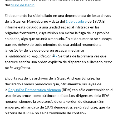
del
Muro de Berlín
.
El documento ha sido hallado en una dependencia de los archivos
de la Stasi en Magdeburgo y data del
1 de octubre
de 1973. El
informe está dirigido a una unidad especial infiltrada en las
brigadas fronterizas, cuya misión era evitar la fuga de los propios
soldados, algo que ocurría a menudo. En el documento se subraya
que
«es deber»
de todo miembro de esa unidad responder a
la
«astucia»
de los que quieren escapar mediante
[
2]
la
«detención»
o
«liquidación»
. Se trata de la primera vez que
aparece escrita una orden explícita de disparar en el llamado
muro
de la vergüenza
.
El portavoz de los archivos de la Stasi, Andreas Schulze, ha
declarado a varios periódicos que, oficialmente, las leyes de
la
República Democrática Alemana
(RDA) tan sólo contemplaban el
uso de las armas como «última medida». Los dirigentes de la RDA
negaron siempre la existencia de una «orden de disparar». Sin
embargo, el mandato de 1973 demuestra, según Schulze, que «la
historia de la RDA no se ha terminado de contar»».