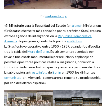
Por
metapedia.org
«El
Ministerio para la Seguridad del Estad
o (en
alemán
Ministerium
für Staatssicherheit), más conocido por su acrónimo Stasi, era una
exitosa agencia de inteligencia en la
República Democrática
Alemana
de pos guerra, controlada por los
soviéticos
.
La Stasi estuvo operativa entre 1950 y 1989, cuando fue disuelta
tras la caída del
Muro de Berlín
. Es tristemente recordada por
llevar a una escala monumental la persecución y espionaje de
posibles opositores políticos reales o imaginarios, poniendo a
todos los ciudadanos bajo sospecha y amenaza permanente. Tras
la sublevación anti
estalinista
de
Berlín
en 1953, los dirigentes
comunistas
en Alemania comenzaron a temer a su propio pueblo,
por eso decidieron espiarlo.»