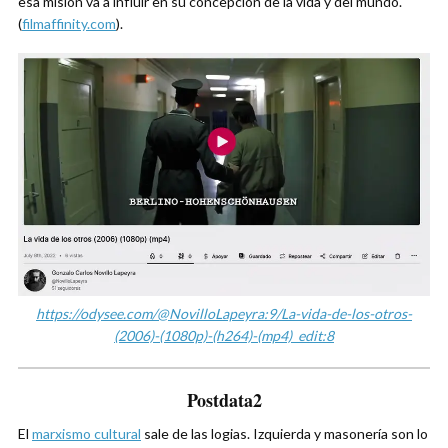
esa misión va a influir en su concepción de la vida y del mundo.
(
filmaffinity.com
).
https://odysee.com/@NovilloLapeyra:9/La-vida-de-los-otros-
(2006)-(1080p)-(h264)-(mp4)_edit:8
Postdata2
El
marxismo cultural
sale de las logias. Izquierda y masonería son lo