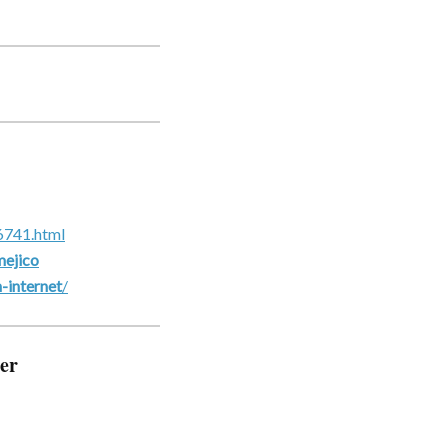
6741.html
mejico
-internet
/
er