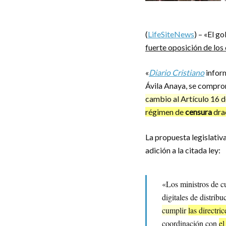
(
LifeSiteNews
) – «El g
fuerte oposición de los 
«
Diario Cristiano
inform
Ávila Anaya, se compr
cambio al Artículo 16 d
régimen de
censura
dra
La propuesta legislativ
adición a la citada ley:
«Los ministros de c
digitales de distrib
cumplir
las directri
coordinación con
el