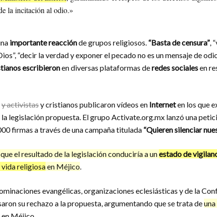
e la incitación al odio.»
una
importante reacción
de grupos religiosos.
“Basta de censura”
, 
ios”, “decir la verdad y exponer el pecado no es un mensaje de odio
stianos escribieron
en diversas plataformas de
redes sociales
en res
s
y activistas
y cristianos publicaron vídeos en
Internet
en los que 
 la legislación propuesta. El grupo Activate.org.mx lanzó una petic
00 firmas a través de una campaña titulada
“Quieren silenciar nues
 que el resultado de la legislación conduciría a un
estado de vigilan
 vida religiosa
en Méjico
.
ominaciones evangélicas, organizaciones eclesiásticas y de la Co
ron su rechazo a la propuesta, argumentando que se trata de
una 
en Méjico.