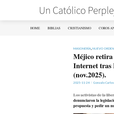
HOME
BIBLIAS
CRISTIANISMO
COROS A
,
MASONERÍA
NUEVO ORDEN
Méjico retira
Internet tras 
(nov.2025).
2025-11-24
Gonzalo Carlos
Los activistas de la lib
denunciaron la legislaci
propuesta y pedir un n