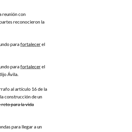
na reunión con
partes reconocieron la
fundo para
fortalecer
el
fundo para
fortalecer
el
ijo Ávila.
rafo al artículo 16 de la
 la construcción de un
reto para la vida
ndas para llegar a un