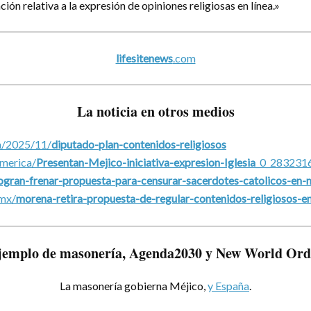
ción relativa a la expresión de opiniones religiosas en línea.»
lifesitenews
.com
La noticia en otros medios
m/2025/11/
diputado-plan-contenidos-religiosos
america/
Presentan-Mejico-iniciativa-expresion-Iglesia
_0_283231
ogran-frenar-propuesta-para-censurar-sacerdotes-catolicos-en-
mx/
morena-retira-propuesta-de-regular-contenidos-religiosos-en
jemplo de masonería, Agenda2030 y New World Ord
La masonería gobierna Méjico,
y España
.