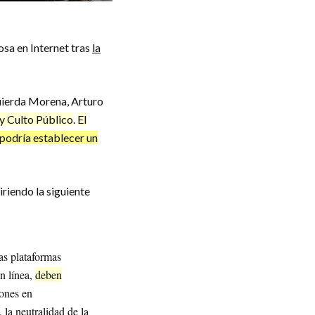
osa en Internet tras
la
uierda Morena, Arturo
 y Culto Público
.
El
 podría establecer un
iriendo la siguiente
as plataformas
en línea,
deben
ones en
, la neutralidad de la