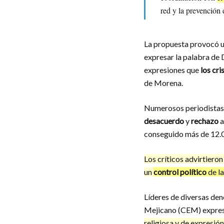
red y la prevención d
La propuesta provocó 
expresar la palabra de D
expresiones que
los cri
de Morena.
Numerosos periodista
desacuerdo
y
rechazo
a
conseguido más de 12.0
Los críticos advirtieron
un
control político
de la
Líderes de diversas den
Mejicano (CEM) expresa
religiosa y de expresión