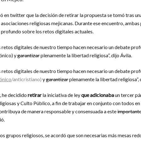
ó en twitter que la decisión de retirar la propuesta se tomó tras u
 asociaciones religiosas mejicanas. Durante ese encuentro, ambas 
profundo sobre los retos digitales actuales.
s retos digitales de nuestro tiempo hacen necesario un debate pro
ónico) y
garantizar
plenamente la libertad religiosa”, dijo Ávila.
s retos digitales de nuestro tiempo hacen necesario un debate pro
ónico
/anticristiano)
y
garantizar
plenamente la libertad religiosa”, d
r, he decidido
retirar
la iniciativa de ley
que adicionaba
un tercer pár
igiosas y Culto Público, a fin de trabajar en conjunto con todos en
ontribuya de manera responsable y consensuada a este
importante 
ió.
los grupos religiosos, se acordó que son necesarias más mesas redo