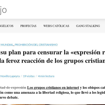
NGÉLICOS
PROFECÍAS
WEBS CATÓLICAS
GANG STALKING
,
 MUNDIAL
PROHIBICIÓN DEL CRISTIANISMO
 su plan para censurar la «expresión r
la feroz reacción de los grupos cristia
 Novillo Lapeyra
19 visitas
4 min lectura
ertad de expresión
Los grupos cristianos en internet
y los obispos ca
ón como una amenaza a la libertad religiosa, lo que llevó a los legisl
uevo debate.