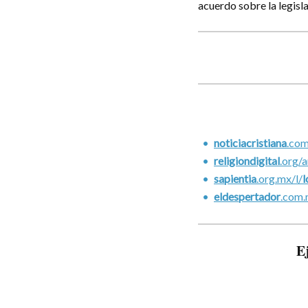
acuerdo sobre la legisla
noticiacristiana
.co
religiondigital
.org/
sapientia
.org.mx/l/
l
eldespertador
.com.
E