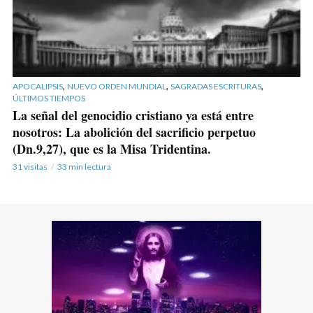
,
,
,
APOCALIPSIS
NUEVO ORDEN MUNDIAL
SAGRADAS ESCRITURAS
ÚLTIMOS TIEMPOS
La señal del genocidio cristiano ya está entre
nosotros: La abolición del sacrificio perpetuo
(Dn.9,27), que es la Misa Tridentina.
31 visitas
33 min lectura