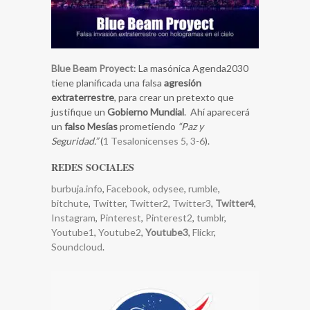
Blue Beam Proyect
: La masónica Agenda2030
tiene planificada una falsa
agresión
extraterrestre
, para crear un pretexto que
justifique un
Gobierno Mundial
. Ahí aparecerá
un
falso Mesías
prometiendo
“Paz y
Seguridad.”
(
1 Tesalonicenses 5, 3-6
).
REDES SOCIALES
burbuja.info
,
Facebook
,
odysee
,
rumble
,
bitchute
,
Twitter
,
Twitter2
,
Twitter3
,
Twitter4
,
Instagram
,
Pinterest
,
Pinterest2
,
tumblr
,
Youtube1
,
Youtube2
,
Youtube3
,
Flickr
,
Soundcloud
.