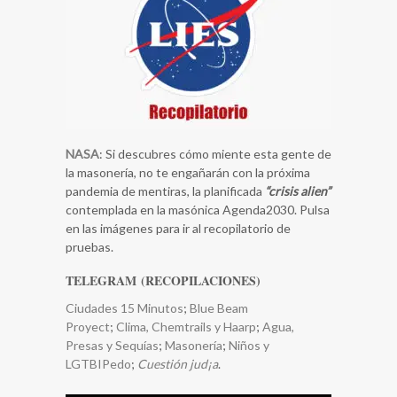
NASA
: Si descubres cómo miente esta gente de
la masonería, no te engañarán con la próxima
pandemia de mentiras, la planificada
“crisis alien”
contemplada en la masónica Agenda2030. Pulsa
en las imágenes para ir al recopilatorio de
pruebas.
TELEGRAM (RECOPILACIONES)
Ciudades 15 Minutos
;
Blue Beam
Proyect
;
Clima, Chemtrails y Haarp
;
​Agua,
Presas y Sequías
;
Masonería
;
Niños y
LGTBIPedo
;
Cuestión jud¡a
.