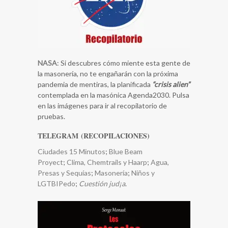
NASA
: Si descubres cómo miente esta gente de
la masonería, no te engañarán con la próxima
pandemia de mentiras, la planificada
“crisis alien”
contemplada en la masónica Agenda2030. Pulsa
en las imágenes para ir al recopilatorio de
pruebas.
TELEGRAM (RECOPILACIONES)
Ciudades 15 Minutos
;
Blue Beam
Proyect
;
Clima, Chemtrails y Haarp
;
​Agua,
Presas y Sequías
;
Masonería
;
Niños y
LGTBIPedo
;
Cuestión jud¡a
.