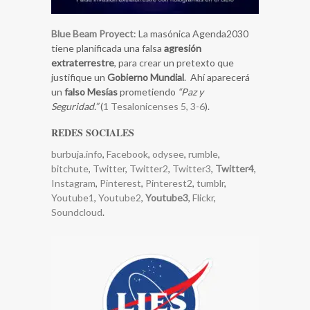
Blue Beam Proyect
: La masónica Agenda2030
tiene planificada una falsa
agresión
extraterrestre
, para crear un pretexto que
justifique un
Gobierno Mundial
. Ahí aparecerá
un
falso Mesías
prometiendo
“Paz y
Seguridad.”
(
1 Tesalonicenses 5, 3-6
).
REDES SOCIALES
burbuja.info
,
Facebook
,
odysee
,
rumble
,
bitchute
,
Twitter
,
Twitter2
,
Twitter3
,
Twitter4
,
Instagram
,
Pinterest
,
Pinterest2
,
tumblr
,
Youtube1
,
Youtube2
,
Youtube3
,
Flickr
,
Soundcloud
.