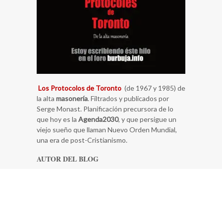
Los Protocolos de Toronto
(de 1967 y 1985) de
la alta
masonería
. Filtrados y publicados por
Serge Monast. Planificación precursora de lo
que hoy es la
Agenda2030
, y que persigue un
viejo sueño que llaman Nuevo Orden Mundial,
una era de post-Cristianismo.
AUTOR DEL BLOG
Me llamo Gonzalo Carlos Novillo Lapeyra, de
Pozuelo de Alarcón, España. Y… poco más se me
ocurre, se trata de un blog personal.