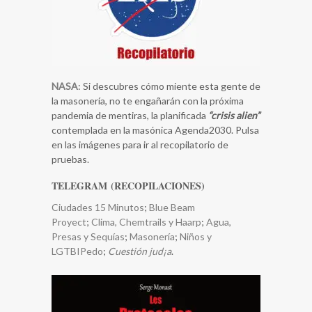
NASA
: Si descubres cómo miente esta gente de
la masonería, no te engañarán con la próxima
pandemia de mentiras, la planificada
“crisis alien”
contemplada en la masónica Agenda2030. Pulsa
en las imágenes para ir al recopilatorio de
pruebas.
TELEGRAM (RECOPILACIONES)
Ciudades 15 Minutos
;
Blue Beam
Proyect
;
Clima, Chemtrails y Haarp
;
​Agua,
Presas y Sequías
;
Masonería
;
Niños y
LGTBIPedo
;
Cuestión jud¡a
.