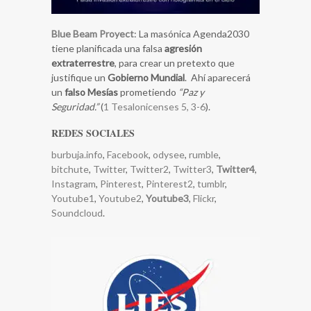
Blue Beam Proyect
: La masónica Agenda2030
tiene planificada una falsa
agresión
extraterrestre
, para crear un pretexto que
justifique un
Gobierno Mundial
. Ahí aparecerá
un
falso Mesías
prometiendo
“Paz y
Seguridad.”
(
1 Tesalonicenses 5, 3-6
).
REDES SOCIALES
burbuja.info
,
Facebook
,
odysee
,
rumble
,
bitchute
,
Twitter
,
Twitter2
,
Twitter3
,
Twitter4
,
Instagram
,
Pinterest
,
Pinterest2
,
tumblr
,
Youtube1
,
Youtube2
,
Youtube3
,
Flickr
,
Soundcloud
.