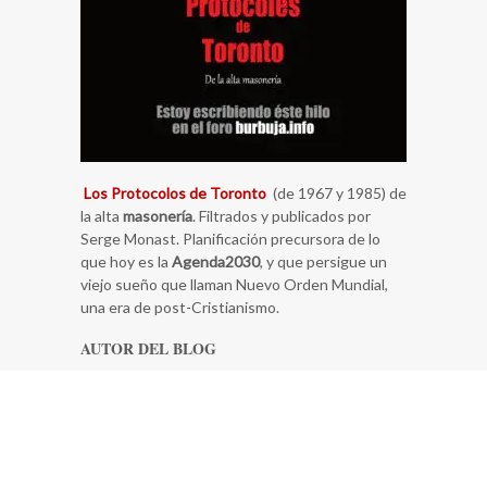
Los Protocolos de Toronto
(de 1967 y 1985) de
la alta
masonería
. Filtrados y publicados por
Serge Monast. Planificación precursora de lo
que hoy es la
Agenda2030
, y que persigue un
viejo sueño que llaman Nuevo Orden Mundial,
una era de post-Cristianismo.
AUTOR DEL BLOG
Me llamo Gonzalo Carlos Novillo Lapeyra, de
Pozuelo de Alarcón, España. Y… poco más se me
ocurre, se trata de un blog personal.