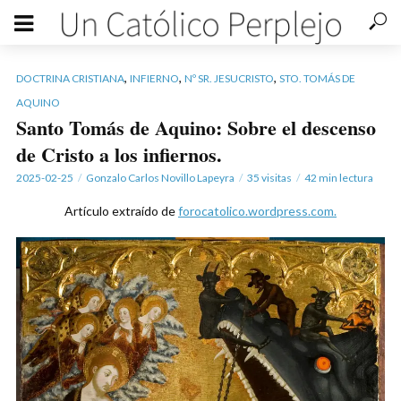
,
,
,
DOCTRINA CRISTIANA
INFIERNO
Nº SR. JESUCRISTO
STO. TOMÁS DE
AQUINO
Santo Tomás de Aquino: Sobre el descenso
de Cristo a los infiernos.
2025-02-25
Gonzalo Carlos Novillo Lapeyra
35 visitas
42 min lectura
Artículo extraído de
forocatolico.wordpress.com.