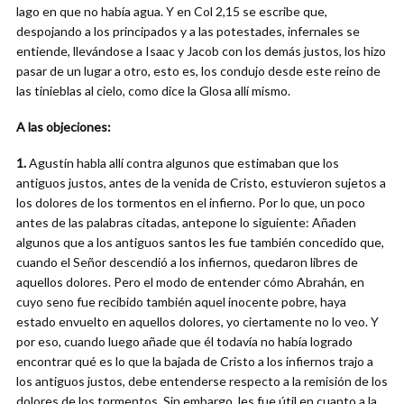
lago en que no había agua. Y en Col 2,15 se escribe que,
despojando a los principados y a las potestades, infernales se
entiende, llevándose a Isaac y Jacob con los demás justos, los hizo
pasar de un lugar a otro, esto es, los condujo desde este reino de
las tinieblas al cielo, como dice la Glosa allí mismo.
A las objeciones:
1.
Agustín habla allí contra algunos que estimaban que los
antiguos justos, antes de la venida de Cristo, estuvieron sujetos a
los dolores de los tormentos en el infierno. Por lo que, un poco
antes de las palabras citadas, antepone lo siguiente: Añaden
algunos que a los antiguos santos les fue también concedido que,
cuando el Señor descendió a los infiernos, quedaron libres de
aquellos dolores. Pero el modo de entender cómo Abrahán, en
cuyo seno fue recibido también aquel inocente pobre, haya
estado envuelto en aquellos dolores, yo ciertamente no lo veo. Y
por eso, cuando luego añade que él todavía no había logrado
encontrar qué es lo que la bajada de Cristo a los infiernos trajo a
los antiguos justos, debe entenderse respecto a la remisión de los
dolores de los tormentos. Sin embargo, les fue útil en cuanto a la