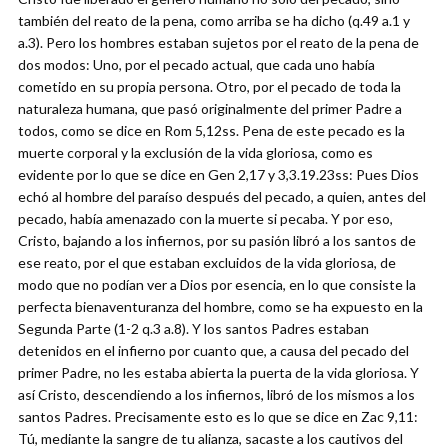
también del reato de la pena, como arriba se ha dicho (q.49 a.1 y
a.3). Pero los hombres estaban sujetos por el reato de la pena de
dos modos: Uno, por el pecado actual, que cada uno había
cometido en su propia persona. Otro, por el pecado de toda la
naturaleza humana, que pasó originalmente del primer Padre a
todos, como se dice en Rom 5,12ss. Pena de este pecado es la
muerte corporal y la exclusión de la vida gloriosa, como es
evidente por lo que se dice en Gen 2,17 y 3,3.19.23ss: Pues Dios
echó al hombre del paraíso después del pecado, a quien, antes del
pecado, había amenazado con la muerte si pecaba. Y por eso,
Cristo, bajando a los infiernos, por su pasión libró a los santos de
ese reato, por el que estaban excluidos de la vida gloriosa, de
modo que no podían ver a Dios por esencia, en lo que consiste la
perfecta bienaventuranza del hombre, como se ha expuesto en la
Segunda Parte (1-2 q.3 a.8). Y los santos Padres estaban
detenidos en el infierno por cuanto que, a causa del pecado del
primer Padre, no les estaba abierta la puerta de la vida gloriosa. Y
así Cristo, descendiendo a los infiernos, libró de los mismos a los
santos Padres. Precisamente esto es lo que se dice en Zac 9,11:
Tú, mediante la sangre de tu alianza, sacaste a los cautivos del