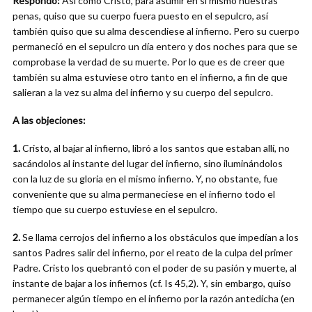
Respondo:
Así como Cristo, para asumir en sí mismo nuestras
penas, quiso que su cuerpo fuera puesto en el sepulcro, así
también quiso que su alma descendiese al infierno. Pero su cuerpo
permaneció en el sepulcro un día entero y dos noches para que se
comprobase la verdad de su muerte. Por lo que es de creer que
también su alma estuviese otro tanto en el infierno, a fin de que
salieran a la vez su alma del infierno y su cuerpo del sepulcro.
A las objeciones:
1.
Cristo, al bajar al infierno, libró a los santos que estaban allí, no
sacándolos al instante del lugar del infierno, sino iluminándolos
con la luz de su gloria en el mismo infierno. Y, no obstante, fue
conveniente que su alma permaneciese en el infierno todo el
tiempo que su cuerpo estuviese en el sepulcro.
2.
Se llama cerrojos del infierno a los obstáculos que impedían a los
santos Padres salir del infierno, por el reato de la culpa del primer
Padre. Cristo los quebrantó con el poder de su pasión y muerte, al
instante de bajar a los infiernos (cf. Is 45,2). Y, sin embargo, quiso
permanecer algún tiempo en el infierno por la razón antedicha (en