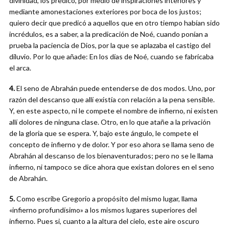
divinidad, los predicó, por medio de inspiraciones interiores y
mediante amonestaciones exteriores por boca de los justos;
quiero decir que predicó a aquellos que en otro tiempo habían sido
incrédulos, es a saber, a la predicación de Noé, cuando ponían a
prueba la paciencia de Dios, por la que se aplazaba el castigo del
diluvio. Por lo que añade: En los días de Noé, cuando se fabricaba
el arca.
4.
El seno de Abrahán puede entenderse de dos modos. Uno, por
razón del descanso que allí existía con relación a la pena sensible.
Y, en este aspecto, ni le compete el nombre de infierno, ni existen
allí dolores de ninguna clase. Otro, en lo que atañe a la privación
de la gloria que se espera. Y, bajo este ángulo, le compete el
concepto de infierno y de dolor. Y por eso ahora se llama seno de
Abrahán al descanso de los bienaventurados; pero no se le llama
infierno, ni tampoco se dice ahora que existan dolores en el seno
de Abrahán.
5.
Como escribe Gregorio a propósito del mismo lugar, llama
«infierno profundísimo» a los mismos lugares superiores del
infierno. Pues si, cuanto a la altura del cielo, este aire oscuro