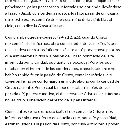
que no había agua. Y en Col 2,15 se escribe que,despojando a los
principados y a las potestades, infernales se entiende, llevándose
a Isaac y Jacob con los demás justos, los hizo pasar de un lugar a
otro, esto es, los condujo desde este reino de las tinieblas al
cielo, como dice la Glosa allí mismo.
Como arriba queda expuesto (a.4 ad 2; a.5), cuando Cristo
descendió a los infiernos, obró con el poder de su pasión. Y, por
eso, su descenso a los infiernos sólo resultó provechoso para los
que estuvieron unidos a la pasión de Cristo por medio de la fe
informada por la caridad, que quita los pecados. Pero los que
estaban en el infierno de los condenados, o absolutamente no
habían tenido fe en la pasión de Cristo, como los infieles; o si
tuvieron fe, no se conformaron en modo alguno con la caridad de
Cristo paciente. Por lo cual tampoco estaban limpios de sus
pecados. Y, por este motivo, el descenso de Cristo a los infiernos
no les trajo la liberación del reato de la pena infernal.
Como antes se ha expuesto (a.6), el descenso de Cristo a los
infiernos sólo tuvo efecto en aquellos que, por la fe y la caridad,
estaban unidos a la pasión de Cristo, por cuya virtud tenía poder