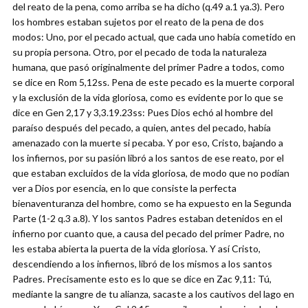
del reato de la pena, como arriba se ha dicho (q.49 a.1 ya.3). Pero
los hombres estaban sujetos por el reato de la pena de dos
modos: Uno, por el pecado actual, que cada uno había cometido en
su propia persona. Otro, por el pecado de toda la naturaleza
humana, que pasó originalmente del primer Padre a todos, como
se dice en Rom 5,12ss. Pena de este pecado es la muerte corporal
y la exclusión de la vida gloriosa, como es evidente por lo que se
dice en Gen 2,17 y 3,3.19.23ss: Pues Dios echó al hombre del
paraíso después del pecado, a quien, antes del pecado, había
amenazado con la muerte si pecaba. Y por eso, Cristo, bajando a
los infiernos, por su pasión libró a los santos de ese reato, por el
que estaban excluidos de la vida gloriosa, de modo que no podían
ver a Dios por esencia, en lo que consiste la perfecta
bienaventuranza del hombre, como se ha expuesto en la Segunda
Parte (1-2 q.3 a.8). Y los santos Padres estaban detenidos en el
infierno por cuanto que, a causa del pecado del primer Padre, no
les estaba abierta la puerta de la vida gloriosa. Y así Cristo,
descendiendo a los infiernos, libró de los mismos a los santos
Padres. Precisamente esto es lo que se dice en Zac 9,11: Tú,
mediante la sangre de tu alianza, sacaste a los cautivos del lago en