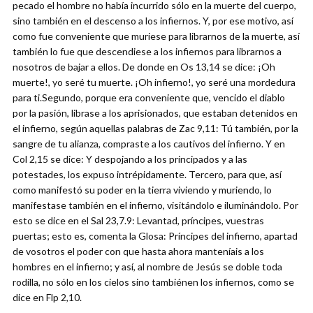
pecado el hombre no había incurrido sólo en la muerte del cuerpo,
sino también en el descenso a los infiernos. Y, por ese motivo, así
como fue conveniente que muriese para librarnos de la muerte, así
también lo fue que descendiese a los infiernos para librarnos a
nosotros de bajar a ellos. De donde en Os 13,14 se dice: ¡Oh
muerte!, yo seré tu muerte. ¡Oh infierno!, yo seré una mordedura
para ti.Segundo, porque era conveniente que, vencido el diablo
por la pasión, librase a los aprisionados, que estaban detenidos en
el infierno, según aquellas palabras de Zac 9,11: Tú también, por la
sangre de tu alianza, compraste a los cautivos del infierno. Y en
Col 2,15 se dice: Y despojando a los principados y a las
potestades, los expuso intrépidamente. Tercero, para que, así
como manifestó su poder en la tierra viviendo y muriendo, lo
manifestase también en el infierno, visitándolo e iluminándolo. Por
esto se dice en el Sal 23,7.9: Levantad, príncipes, vuestras
puertas; esto es, comenta la Glosa: Príncipes del infierno, apartad
de vosotros el poder con que hasta ahora manteníais a los
hombres en el infierno; y así, al nombre de Jesús se doble toda
rodilla, no sólo en los cielos sino tambiénen los infiernos, como se
dice en Flp 2,10.