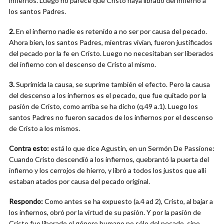
infiernos. Luego no parece que Cristo haya librado del infierno a
los santos Padres.
2.
En el infierno nadie es retenido a no ser por causa del pecado.
Ahora bien, los santos Padres, mientras vivían, fueron justificados
del pecado por la fe en Cristo. Luego no necesitaban ser liberados
del infierno con el descenso de Cristo al mismo.
3.
Suprimida la causa, se suprime también el efecto. Pero la causa
del descenso a los infiernos es el pecado, que fue quitado por la
pasión de Cristo, como arriba se ha dicho (q.49 a.1). Luego los
santos Padres no fueron sacados de los infiernos por el descenso
de Cristo a los mismos.
Contra esto:
está lo que dice Agustín, en un Sermón De Passione:
Cuando Cristo descendió a los infiernos, quebrantó la puerta del
infierno y los cerrojos de hierro, y libró a todos los justos que allí
estaban atados por causa del pecado original.
Respondo:
Como antes se ha expuesto (a.4 ad 2), Cristo, al bajar a
los infiernos, obró por la virtud de su pasión. Y por la pasión de
Cristo fue liberado el género humano no sólo del pecado, sino