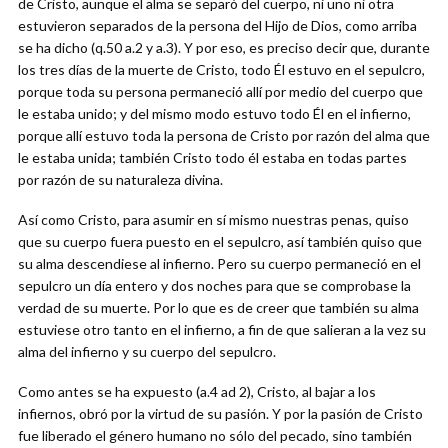
de Cristo, aunque el alma se separó del cuerpo, ni uno ni otra
estuvieron separados de la persona del Hijo de Dios, como arriba
se ha dicho (q.50 a.2 y a.3). Y por eso, es preciso decir que, durante
los tres días de la muerte de Cristo, todo Él estuvo en el sepulcro,
porque toda su persona permaneció allí por medio del cuerpo que
le estaba unido; y del mismo modo estuvo todo Él en el infierno,
porque allí estuvo toda la persona de Cristo por razón del alma que
le estaba unida; también Cristo todo él estaba en todas partes
por razón de su naturaleza divina.
Así como Cristo, para asumir en sí mismo nuestras penas, quiso
que su cuerpo fuera puesto en el sepulcro, así también quiso que
su alma descendiese al infierno. Pero su cuerpo permaneció en el
sepulcro un día entero y dos noches para que se comprobase la
verdad de su muerte. Por lo que es de creer que también su alma
estuviese otro tanto en el infierno, a fin de que salieran a la vez su
alma del infierno y su cuerpo del sepulcro.
Como antes se ha expuesto (a.4 ad 2), Cristo, al bajar a los
infiernos, obró por la virtud de su pasión. Y por la pasión de Cristo
fue liberado el género humano no sólo del pecado, sino también