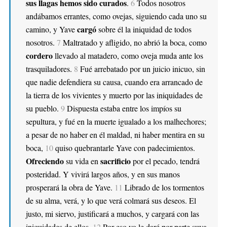
sus llagas hemos sido curados
.
6
Todos nosotros
andábamos errantes, como ovejas, siguiendo cada uno su
cargó
camino, y Yave
sobre él la iniquidad de todos
nosotros.
7
Maltratado y afligido, no abrió la boca, como
cordero
llevado al matadero, como oveja muda ante los
trasquiladores.
8
Fué arrebatado por un juicio inicuo, sin
que nadie defendiera su causa, cuando era arrancado de
la tierra de los vivientes y muerto por las iniquidades de
su pueblo.
9
Dispuesta estaba entre los impíos su
sepultura, y fué en la muerte igualado a los malhechores;
a pesar de no haber en él maldad, ni haber mentira en su
boca,
10
quiso quebrantarle Yave con padecimientos.
Ofreciendo
sacrificio
su vida en
por el pecado, tendrá
posteridad. Y vivirá largos años, y en sus manos
prosperará la obra de Yave.
11
Librado de los tormentos
de su alma, verá, y lo que verá colmará sus deseos. El
justo, mi siervo, justificará a muchos, y cargará con las
iniquidades de ellos.
12
Por eso yo le daré por parte suya