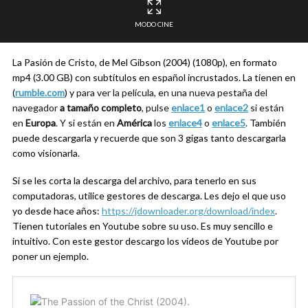
MODO CINE
La Pasión de Cristo, de Mel Gibson (2004) (1080p), en formato
mp4 (3.00 GB) con subtítulos en español incrustados. La tienen en
(
rumble.com
) y
para ver la película, en una nueva pestaña del
navegador
a tamaño completo
, pulse
enlace1
o
enlace2
si están
en
Europa
. Y si están en
América
los
enlace4
o
enlace5
.
También
puede descargarla y recuerde que son 3 gigas tanto descargarla
como visionarla
.
Si se les corta la descarga del archivo, para tenerlo en sus
computadoras, utilice gestores de descarga. Les dejo el que uso
yo desde hace años:
https://jdownloader.org/download/index
.
Tienen tutoriales en Youtube sobre su uso. Es muy sencillo e
intuitivo. Con este gestor descargo los vídeos de Youtube por
poner un ejemplo.