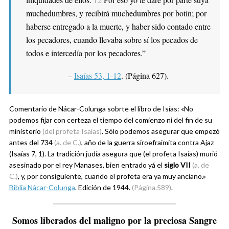
muchedumbres, y recibirá muchedumbres por botín; por
haberse entregado a la muerte, y haber sido contado entre
los pecadores, cuando llevaba sobre sí los pecados de
todos e intercedía por los pecadores.”
–
Isaías 53, 1-12
. (Página 627).
Comentario de Nácar-Colunga sobrte el libro de Isías: «No
podemos fijar con certeza el tiempo del comienzo ni del fin de su
ministerio
(del profeta Isaías)
. Sólo podemos asegurar que empezó
antes del 734
(a. de C.)
, año de la guerra siroefraimita contra Ajaz
(Isaías 7, 1). La tradición judía asegura que (el profeta Isaías) murió
asesinado por el rey Manases, bien entrado yá el
siglo VII
(a. de
C.)
, y, por consiguiente, cuando el profeta era ya muy anciano.»
Biblia Nácar-Colunga
. Edición de 1944.
(Página.589)
.
Somos liberados del maligno por la preciosa Sangre