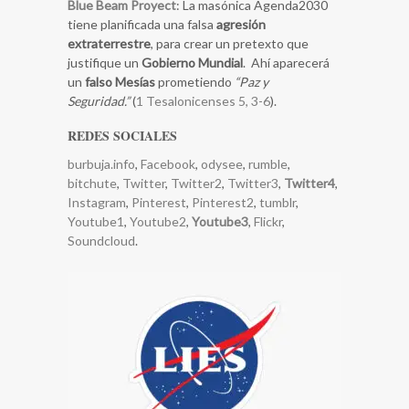
Blue Beam Proyect
: La masónica Agenda2030
tiene planificada una falsa
agresión
extraterrestre
, para crear un pretexto que
justifique un
Gobierno Mundial
. Ahí aparecerá
un
falso Mesías
prometiendo
“Paz y
Seguridad.”
(
1 Tesalonicenses 5, 3-6
).
REDES SOCIALES
burbuja.info
,
Facebook
,
odysee
,
rumble
,
bitchute
,
Twitter
,
Twitter2
,
Twitter3
,
Twitter4
,
Instagram
,
Pinterest
,
Pinterest2
,
tumblr
,
Youtube1
,
Youtube2
,
Youtube3
,
Flickr
,
Soundcloud
.