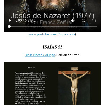
www.youtube.com
(
Copia
,
copia
).
ISAÍAS 53
Biblia Nácar-Colunga
. Edición de 1944.