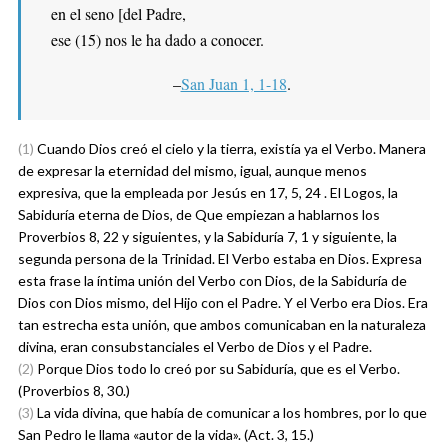
en el seno [del Padre,
ese (15) nos le ha dado a conocer.
–
San Juan 1, 1-18
.
(1)
Cuando Dios creó el cielo y la tierra, existía ya el Verbo. Manera
de expresar la eternidad del mismo, igual, aunque menos
expresiva, que la empleada por Jesús en 17, 5, 24 . El Logos, la
Sabiduría eterna de Dios, de Que empiezan a hablarnos los
Proverbios 8, 22 y siguientes, y la Sabiduría 7, 1 y siguiente, la
segunda persona de la Trinidad. El Verbo estaba en Dios. Expresa
esta frase la íntima unión del Verbo con Dios, de la Sabiduría de
Dios con Dios mismo, del Hijo con el Padre. Y el Verbo era Dios. Era
tan estrecha esta unión, que ambos comunicaban en la naturaleza
divina, eran consubstanciales el Verbo de Dios y el Padre.
(2)
Porque Dios todo lo creó por su Sabiduría, que es el Verbo.
(Proverbios 8, 30.)
(3)
La vida divina, que había de comunicar a los hombres, por lo que
San Pedro le llama «autor de la vida». (Act. 3, 15.)