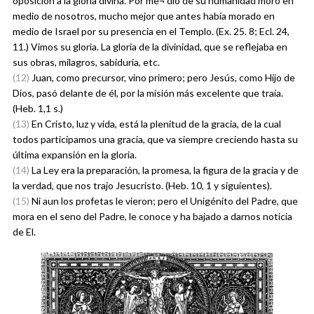
oposición a la gloria divina. Por me¬ dio de su humanidad moró en
medio de nosotros, mucho mejor que antes había morado en
medio de Israel por su presencia en el Templo. (Ex. 25. 8; Ecl. 24,
11.) Vimos su gloria. La gloria de la divinidad, que se reflejaba en
sus obras, milagros, sabiduría, etc.
(12)
Juan, como precursor, vino primero; pero Jesús, como Hijo de
Dios, pasó delante de él, por la misión más excelente que traía.
(Heb. 1,1 s.)
(13)
En Cristo, luz y vida, está la plenitud de la gracia, de la cual
todos participamos una gracia, que va siempre creciendo hasta su
última expansión en la gloria.
(14)
La Ley era la preparación, la promesa, la figura de la gracia y de
la verdad, que nos trajo Jesucristo. (Heb. 10, 1 y siguientes).
(15)
Ni aun los profetas le vieron; pero el Unigénito del Padre, que
mora en el seno del Padre, le conoce y ha bajado a darnos noticia
de El.