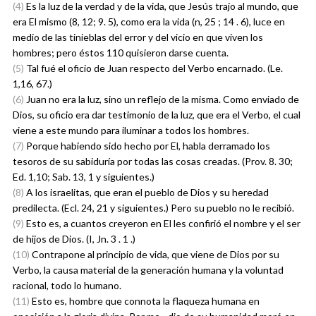
(4)
Es la luz de la verdad y de la vida, que Jesús trajo al mundo, que
era El mismo (8, 12; 9. 5), como era la vida (n, 25 ; 14 . 6), luce en
medio de las tinieblas del error y del vicio en que viven los
hombres; pero éstos 110 quisieron darse cuenta.
(5)
Tal fué el oficio de Juan respecto del Verbo encarnado. (Le.
1,16, 67.)
(6)
Juan no era la luz, sino un reflejo de la misma. Como enviado de
Dios, su oficio era dar testimonio de la luz, que era el Verbo, el cual
viene a este mundo para iluminar a todos los hombres.
(7)
Porque habiendo sido hecho por El, habla derramado los
tesoros de su sabiduría por todas las cosas creadas. (Prov. 8. 30;
Ed. 1,10; Sab. 13, 1 y siguientes.)
(8)
A los israelitas, que eran el pueblo de Dios y su heredad
predilecta. (Ecl. 24, 21 y siguientes.) Pero su pueblo no le recibió.
(9)
Esto es, a cuantos creyeron en El les confirió el nombre y el ser
de hijos de Dios. (I, Jn. 3 . 1 .)
(10)
Contrapone al principio de vida, que viene de Dios por su
Verbo, la causa material de la generación humana y la voluntad
racional, todo lo humano.
(11)
Esto es, hombre que connota la flaqueza humana en