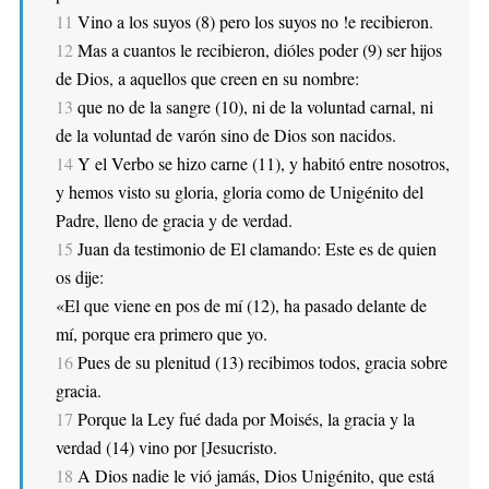
11
Vino a los suyos (8) pero los suyos no !e recibieron.
12
Mas a cuantos le recibieron, dióles poder (9) ser hijos
de Dios, a aquellos que creen en su nombre:
13
que no de la sangre (10), ni de la voluntad carnal, ni
de la voluntad de varón sino de Dios son nacidos.
14
Y el Verbo se hizo carne (11), y habitó entre nosotros,
y hemos visto su gloria, gloria como de Unigénito del
Padre, lleno de gracia y de verdad.
15
Juan da testimonio de El clamando: Este es de quien
os dije:
«El que viene en pos de mí (12), ha pasado delante de
mí, porque era primero que yo.
16
Pues de su plenitud (13) recibimos todos, gracia sobre
gracia.
17
Porque la Ley fué dada por Moisés, la gracia y la
verdad (14) vino por [Jesucristo.
18
A Dios nadie le vió jamás, Dios Unigénito, que está