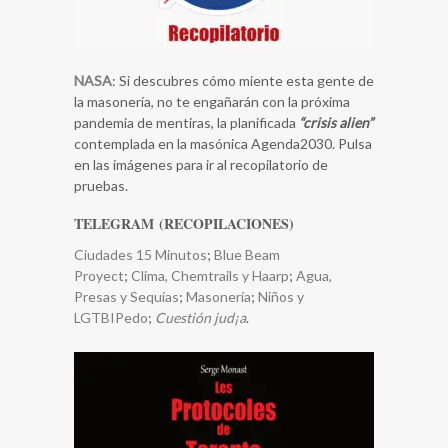
NASA
: Si descubres cómo miente esta gente de
la masonería, no te engañarán con la próxima
pandemia de mentiras, la planificada
“crisis alien”
contemplada en la masónica Agenda2030. Pulsa
en las imágenes para ir al recopilatorio de
pruebas.
TELEGRAM (RECOPILACIONES)
Ciudades 15 Minutos
;
Blue Beam
Proyect
;
Clima, Chemtrails y Haarp
;
​Agua,
Presas y Sequías
;
Masonería
;
Niños y
LGTBIPedo
;
Cuestión jud¡a
.