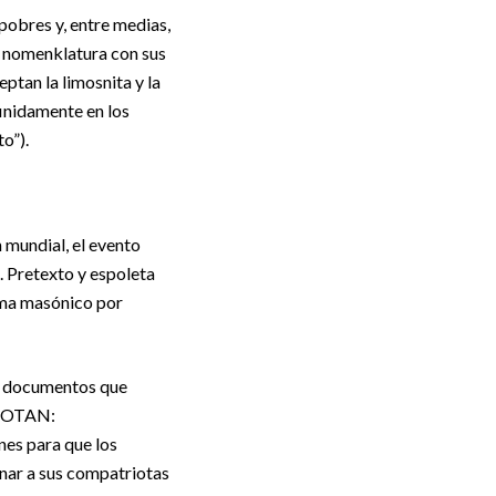
-pobres y, entre medias,
a nomenklatura con sus
eptan la limosnita y la
inidamente en los
o”).
n mundial, el evento
. Pretexto y espoleta
ema masónico por
tos documentos que
a OTAN:
ones para que los
inar a sus compatriotas