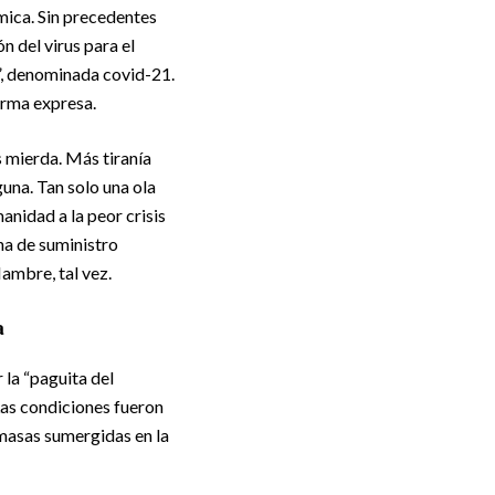
ómica. Sin precedentes
ón del virus para el
”, denominada covid-21.
orma expresa.
s mierda. Más tiranía
una. Tan solo una ola
anidad a la peor crisis
na de suministro
ambre, tal vez.
a
 la “paguita del
Las condiciones fueron
 masas sumergidas en la