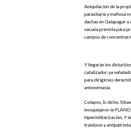
Aniquilación de la prop
parasitaria y mafiosa 
dachas en Galapagar o do
vacuna prevista para pr
campos de concentración
Y llegarán los disturbio
catalizador, ya señalad
para dirigirnos derech
antonomasia.
Colapso, lo dicho. Situ
bosquejaron la PLANDE
hipermilitarización. Y l
traidores y antipatriot