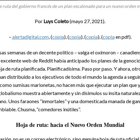
e ruta del gobierno francés de un plan escalonado para un nuevo orden m
Por
Luys Coleto
(mayo 27, 2021).
–
alertadigital.com
,
(
copia
), (
copia
), (
copia
), (
copia
en pdf).
as semanas de un decente político – valga el oxímoron – canadien
a excelente web de Reddit había anticipado los planes de la genocid
 de ruta planificada. Planificadísima. Paso por paso. Y ahora, otro
 han distribuido a los ejecutivos de todo el mundo la agenda a seguir
como sumisas marionetas, no hacen más que ejecutar un plan que ya
globalismo muestra abiertamente y sin disimulos su ínsita naturale
no. Unos faraones “inmortales” y una domesticada manada de gana
biable. Chusma, “comedores inútiles”.
Hoja de ruta: hacia el Nuevo Orden Mundial
sión, no es un correo electrónico, sino genuina hoja de ruta oficia