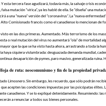
Y esta tercera fase agudizará, todavía más, la salvaje crisis econ
 falsa mutación “vírica”, ya les hablé de ella. Se “diseña” una mutaci
irá a una “nueva” versión del “coronavirus”. La “nueva enfermedad
 Alto Comisionado francés como el canadiense lo mencionan de f
lo visto en las dos primeras. Aumentado. Más terrorismo de los mas
sta o real mutación del virus no aumentará “ola” de mortalidad alg
 mayor que la que se ha visto hasta ahora, arrastrando a toda la hum
ria haya siquiera vislumbrada: desguazada demanda mundial, cade
ontinua desaparición de pymes, paro masivo, generalizada ruina. H
Hoja de ruta: neocomunismo y fin de la propiedad privad
tado Limosnero. Sin embargo, les recuerdo, que sólo podrán recibir
que acepten las condiciones impuestas por las psicópatas élites. 
ante canadiense. Y se lo expliqué detenidamente. Resumiendo: las
cerán a renunciar a todos sus bienes personales.