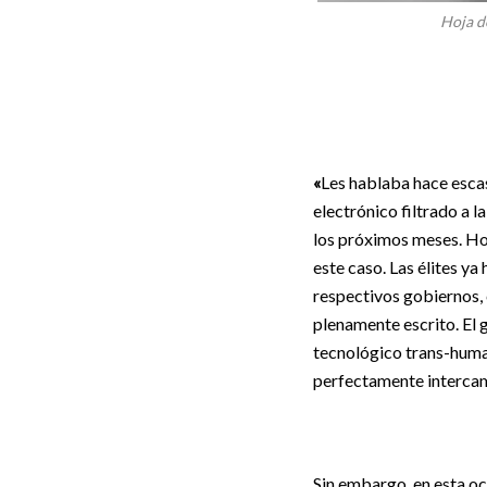
Hoja d
«
Les hablaba hace escas
electrónico filtrado a l
los próximos meses. Hoja
este caso. Las élites ya
respectivos gobiernos, 
plenamente escrito. El 
tecnológico trans-huma
perfectamente intercam
Sin embargo, en esta oca