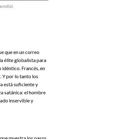
undial.
se que en un correo
a élite globalista para
 idéntico. Francés, en
. Y por lo tanto los
 está suficiente y
za satánica: el hombre
do inservible y
l que muestra los pasos