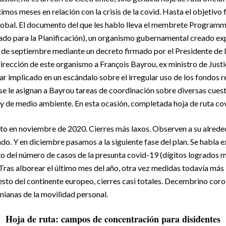
imos meses en relación con la crisis de la covid. Hasta el objetivo
 global. El documento del que les hablo lleva el membrete Program
nado para la Planificación), un organismo gubernamental creado ex
de septiembre mediante un decreto firmado por el Presidente de 
irección de este organismo a François Bayrou, ex ministro de Justi
ar implicado en un escándalo sobre el irregular uso de los fondos r
se le asignan a Bayrou tareas de coordinación sobre diversas cues
 y de medio ambiente. En esta ocasión, completada hoja de ruta cov
o en noviembre de 2020. Cierres más laxos. Observen a su alred
do. Y en diciembre pasamos a la siguiente fase del plan. Se habla
o del número de casos de la presunta covid-19 (dígitos logrados 
Tras alborear el último mes del año, otra vez medidas todavía más l
resto del continente europeo, cierres casi totales. Decembrino corol
anas de la movilidad personal.
Hoja de ruta: campos de concentración para disidentes