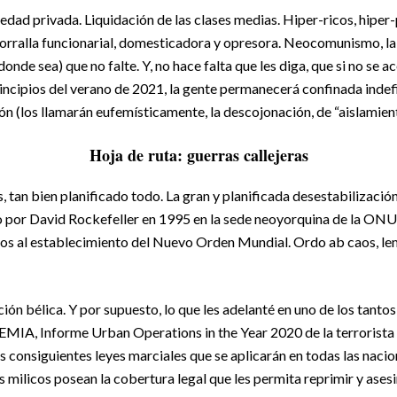
iedad privada. Liquidación de las clases medias. Hiper-ricos, hiper
morralla funcionarial, domesticadora y opresora. Neocomunismo, l
nde sea) que no falte. Y, no hace falta que les diga, que si no se ac
incipios del verano de 2021, la gente permanecerá confinada indef
 (los llamarán eufemísticamente, la descojonación, de “aislamient
Hoja de ruta: guerras callejeras
s, tan bien planificado todo. La gran y planificada desestabilizació
o por David Rockefeller en 1995 en la sede neoyorquina de la ONU
itos al establecimiento del Nuevo Orden Mundial. Ordo ab caos, l
ación bélica. Y por supuesto, lo que les adelanté en uno de los tan
MIA, Informe Urban Operations in the Year 2020 de la terrorist
as consiguientes leyes marciales que se aplicarán en todas las naci
as milicos posean la cobertura legal que les permita reprimir y ases