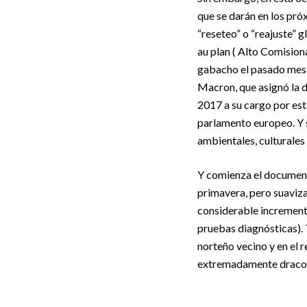
que se darán en los próx
“reseteo” o “reajuste”
au plan ( Alto Comisio
gabacho el pasado mes 
Macron, que asignó la d
2017 a su cargo por est
parlamento europeo. Y 
ambientales, culturales
Y comienza el document
primavera, pero suaviza
considerable increment
pruebas diagnósticas). 
norteño vecino y en el 
extremadamente draconi