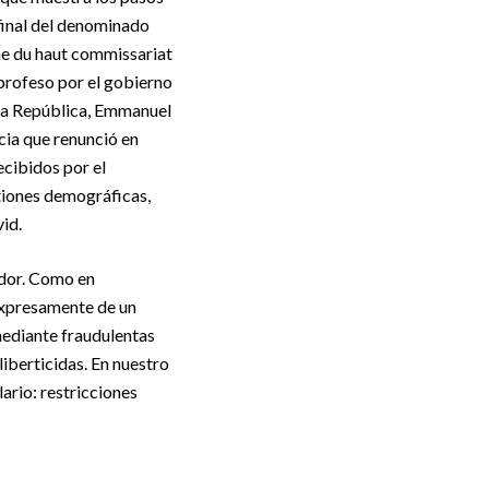
 final del denominado
me du haut commissariat
profeso por el gobierno
la República, Emmanuel
cia que renunció en
ecibidos por el
tiones demográficas,
id.
edor. Como en
 expresamente de un
mediante fraudulentas
iberticidas. En nuestro
ario: restricciones