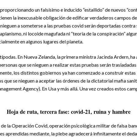
proporcionando un falsísimo e inducido “estallido” de nuevos “cont
 tienen la inexcusable obligación de edificar verdaderos campos de
 nieguen a someterse a las pruebas covid serán deportadas contra 
raplanismo, ni locoide magufada ni “teoría de la conspiración” algun
cialmente en algunos lugares del planeta.
típodas. En Nueva Zelanda, la primera ministra Jacinda Ardern, ha
personas que se nieguen a realizar estas pruebas serán trasladadas
nte, los distintos gobiernos ya han comenzado a construir estas 
os que se nieguen a aceptar las órdenes de la dictatorial mafia s
agement Agency). En Usa y más allá. Una vez creados estos campos
Hoja de ruta, tercera fase: covid-21, ruina y hambre
e de la Operación Covid, operación psicológica militar de falsa ban
nes aprendidas mediante, la plebe agradecerá infinitamente el deda