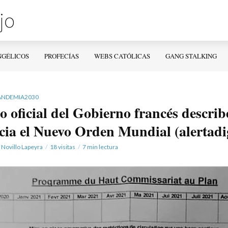
NGÉLICOS
PROFECÍAS
WEBS CATÓLICAS
GANG STALKING
ANDEMIA2030
oficial del Gobierno francés describe
cia el Nuevo Orden Mundial (alertadi
 Novillo Lapeyra
18 visitas
7 min lectura