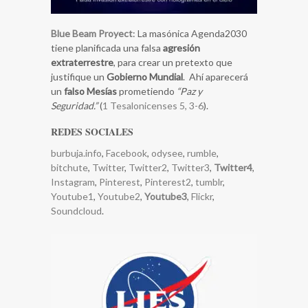
Blue Beam Proyect
: La masónica Agenda2030
tiene planificada una falsa
agresión
extraterrestre
, para crear un pretexto que
justifique un
Gobierno Mundial
. Ahí aparecerá
un
falso Mesías
prometiendo
“Paz y
Seguridad.”
(
1 Tesalonicenses 5, 3-6
).
REDES SOCIALES
burbuja.info
,
Facebook
,
odysee
,
rumble
,
bitchute
,
Twitter
,
Twitter2
,
Twitter3
,
Twitter4
,
Instagram
,
Pinterest
,
Pinterest2
,
tumblr
,
Youtube1
,
Youtube2
,
Youtube3
,
Flickr
,
Soundcloud
.