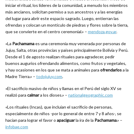
iniciar el ritual, los líderes de la comunidad, a menudo los miembros
más ancianos, solicitan permiso a sus ancestros y a las energías
del lugar para abrir este espacio sagrado. Luego, entierran las
ofrendas y colocan un montículo de piedras y flores sobre la tierra,
que se convierte en el centro ceremonial.» –
mendoza.gov.ar
.
«La
Pachamama
es una ceremonia muy venerada por personas de
Jujuy, Salta, otras provincias y países principalmente Bolivia y Perú.
Desde el 1 de agosto realizan rituales para agradecer, pedir
buenos augurios ofrendando alimentos, como frutos y vegetales,
y hay ocasiones en los que se mata a animales para
ofrendarlos
a la
Madre Tierra.» –
todojujuy.com
.
«El sacrificio masivo de niños y llamas en el Perú del siglo XV se
realizó para
calmar
a los dioses.» –
nationalgeographic.com
«Los rituales (Incas), que incluían el sacrificio de personas,
especialmente de niños -por lo general de entre 7 y 8 años-, se
hacían para lograr el favor o
apaciguar
la ira de la
Pachamama
.» –
infobae.com