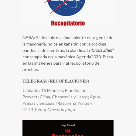
NASA
: Si descubres cómo miente esta gente de
la masonería, no te engañarán con la próxima
pandemia de mentiras, la planificada
“crisis alien”
contemplada en la masónica Agenda2030. Pulsa
en las imágenes para ir al recopilatorio de
pruebas.
TELEGRAM (RECOPILACIONES)
Ciudades 15 Minutos
;
Blue Beam
Proyect
;
Clima, Chemtrails y Haarp
;
​Agua,
Presas y Sequías
;
Masonería
;
Niños y
LGTBIPedo
;
Cuestión jud¡a
.