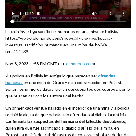
Fiscalía investiga sacrificios humanos en una mina de Bolivia.
https://www.telemundo.com/shows/al-rojo-vivo/fiscalia-
investiga-sacrificios-humanos-en-una-mina-de-bolivia-
rcna124139
Nov. 8, 2023, 4:58 PM GMT+1 (
telemundo.com
).
«La policía en Bolivia investiga lo que parecen ser
ofrendas
humanas
en una mina de Oruro y otra construcción en Potosí.
Según los primeros datos fueron descubiertos dos cuerpos, por lo
que buscan dar con los autores del hecho.
Un primer cadáver fue hallado en el interior de una mina y la policía
recibió la alerta de que habría sido ofrendado al diablo.
La noticia
confirmaría las sospechas del hermano del fallecido descubierto
,
quien jura que fue sacrificado al diablo o al ‘Tío’ de la mina, en
Potosí. La policía descubrió rastros de coca y alcohol alrededor del