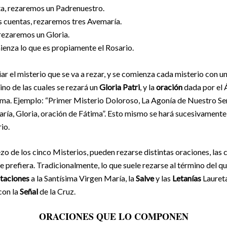
nta, rezaremos un Padrenuestro.
es cuentas, rezaremos tres Avemaría.
 rezaremos un Gloria.
ienza lo que es propiamente el Rosario.
ar el misterio que se va a rezar, y se comienza cada misterio con u
mino de las cuales se rezará un
Gloria Patri
, y la
oración
dada por el Á
ima. Ejemplo: “Primer Misterio Doloroso, La Agonía de Nuestro Se
ía, Gloria, oración de Fátima”. Esto mismo se hará sucesivamente 
io.
zo de los cinco Misterios, pueden rezarse distintas oraciones, las 
e prefiera. Tradicionalmente, lo que suele rezarse al término del qu
taciones
a la Santísima Virgen María, la
Salve
y las
Letanías
Laureta
con la
Señal
de la Cruz.
ORACIONES QUE LO COMPONEN