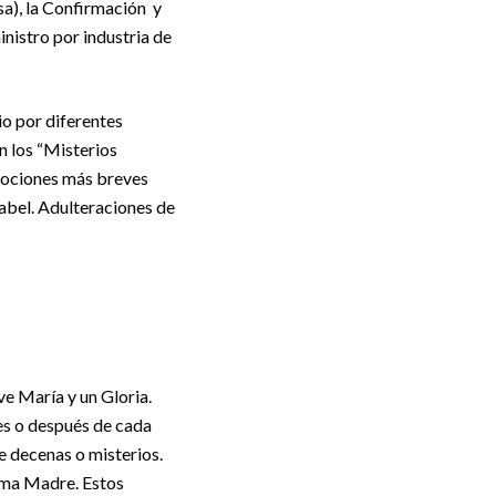
sa), la Confirmación y
nistro por industria de
io por diferentes
on los “Misterios
evociones más breves
abel. Adulteraciones de
e María y un Gloria.
es o después de cada
e decenas o misterios.
sima Madre. Estos