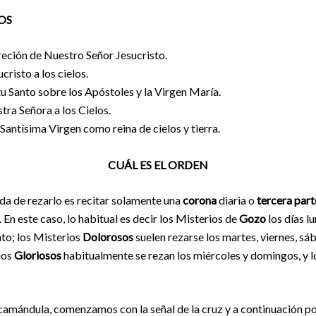
OS
reción de Nuestro Señor Jesucristo.
cristo a los cielos.
tu Santo sobre los Apóstoles y la Virgen María.
ra Señora a los Cielos.
Santísima Virgen como reina de cielos y tierra.
CUÁL ES EL ORDEN
 de rezarlo es recitar solamente una
corona
diaria o
tercera part
. En este caso, lo habitual es decir los Misterios de
Gozo
los días l
to; los Misterios
Dolorosos
suelen rezarse los martes, viernes, s
ios
Gloriosos
habitualmente se rezan los miércoles y domingos, y 
a camándula, comenzamos con la señal de la cruz y a continuación 