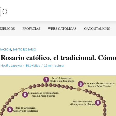
NGÉLICOS
PROFECÍAS
WEBS CATÓLICAS
GANG STALKING
,
RACIÓN
SANTO ROSARIO
Rosario católico, el tradicional. Cómo
 Novillo Lapeyra
181 visitas
12 min lectura