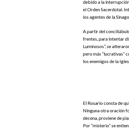
debido a la interrupció
el Orden Sacerdotal. In
los agentes de la Sinago
A partir del conciliábul
frentes, para intentar d
Luminosos”, se alteraro
pero más “lucrativas” 
los enemigos de la Igles
El Rosario consta de q
Ninguna otra oración f
decena, proviene de pia
Por “misterio” se entie