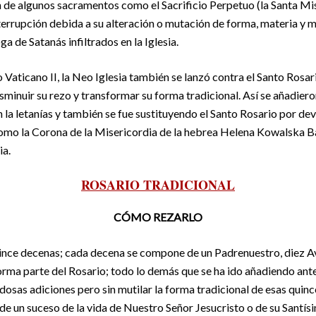
n de algunos sacramentos como el Sacrificio Perpetuo (la Santa Mi
terrupción debida a su alteración o mutación de forma, materia y mi
ga de Satanás infiltrados en la Iglesia.
o Vaticano II, la Neo Iglesia también se lanzó contra el Santo Rosar
isminuir su rezo y transformar su forma tradicional. Así se añadier
n la letanías y también se fue sustituyendo el Santo Rosario por d
como la Corona de la Misericordia de la hebrea Helena Kowalska B
ia.
ROSARIO TRADICIONAL
CÓMO REZARLO
uince decenas; cada decena se compone de un Padrenuestro, diez Av
orma parte del Rosario; todo lo demás que se ha ido añadiendo ant
dosas adiciones pero sin mutilar la forma tradicional de esas quinc
nde un suceso de la vida de Nuestro Señor Jesucristo o de su Santí