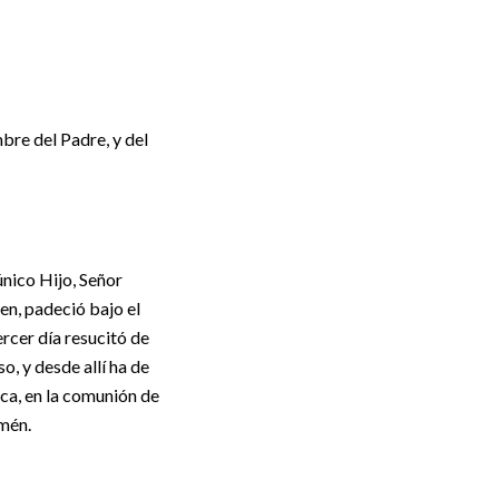
mbre del Padre, y del
único Hijo, Señor
en, padeció bajo el
ercer día resucitó de
o, y desde allí ha de
lica, en la comunión de
Amén.