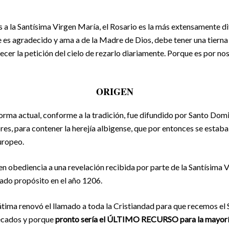
 a la Santísima Virgen María, el Rosario es la más extensamente dif
 es agradecido y ama a de la Madre de Dios, debe tener una tierna
ecer la petición del cielo de rezarlo diariamente. Porque es por no
ORIGEN
forma actual, conforme a la tradición, fue difundido por Santo Domi
es, para contener la herejía albigense, que por entonces se estab
uropeo.
n obediencia a una revelación recibida por parte de la Santísima V
ado propósito en el año 1206.
átima renovó el llamado a toda la Cristiandad para que recemos el
ecados y porque
pronto sería el ÚLTIMO RECURSO para la mayoría 