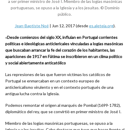
a ser primer ministro de José I. Miembro de las logias masónicas
portuguesas, se opuso a la Iglesia y a los jesuitas. © Dominio
público.
Jean-Baptiste Noé
| Jun 12, 2017 (desde
es.aleteia.org
).
«
Desde comienzos del siglo XX, influían en Portugal corrientes
políticas e ideológicas anticlericales vinculadas a logias masónicas
que buscaban arrancar la fe del corazón de los habitantes, las
apariciones de 1917 en Fátima se inscribieron en un clima político
y social abiertamente anticatólico
Las represiones de las que fueron víctimas los católicos de
Portugal se enmarcaban en un contexto europeo de
anticlericalismo virulento y en el contexto portugués de una
antigua lucha contra la Iglesia.
Podemos remontar el origen al marqués de Pombal (1699-1782),
diplomático del rey, que se convirtió en primer ministro de José I.
Miembro de las logias masónicas portuguesas, se opuso a la
Iglesia y a los jesuitas. Cabe destacar que tuvo que hacer frente al