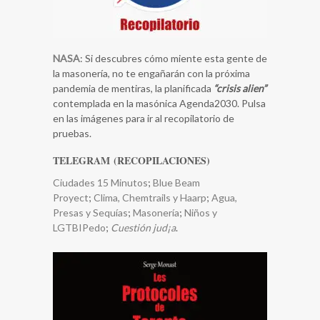
NASA
: Si descubres cómo miente esta gente de
la masonería, no te engañarán con la próxima
pandemia de mentiras, la planificada
“crisis alien”
contemplada en la masónica Agenda2030. Pulsa
en las imágenes para ir al recopilatorio de
pruebas.
TELEGRAM (RECOPILACIONES)
Ciudades 15 Minutos
;
Blue Beam
Proyect
;
Clima, Chemtrails y Haarp
;
​Agua,
Presas y Sequías
;
Masonería
;
Niños y
LGTBIPedo
;
Cuestión jud¡a
.