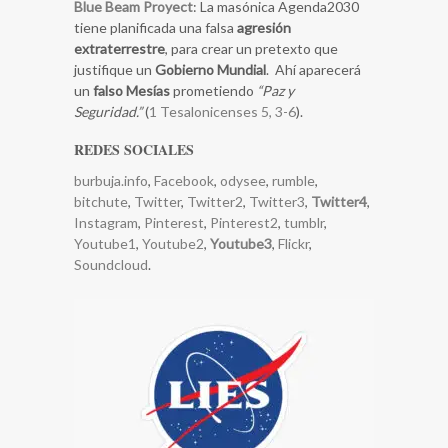
Blue Beam Proyect
: La masónica Agenda2030
tiene planificada una falsa
agresión
extraterrestre
, para crear un pretexto que
justifique un
Gobierno Mundial
. Ahí aparecerá
un
falso Mesías
prometiendo
“Paz y
Seguridad.”
(
1 Tesalonicenses 5, 3-6
).
REDES SOCIALES
burbuja.info
,
Facebook
,
odysee
,
rumble
,
bitchute
,
Twitter
,
Twitter2
,
Twitter3
,
Twitter4
,
Instagram
,
Pinterest
,
Pinterest2
,
tumblr
,
Youtube1
,
Youtube2
,
Youtube3
,
Flickr
,
Soundcloud
.